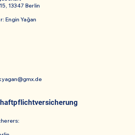
15, 13347 Berlin
er: Engin Yağan
nikyagan@gmx.de
haftpflichtversicherung
cherers:
rlin