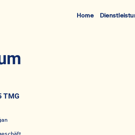
Home
Dienstleist
sum
5 TMG
ğan
geschäft